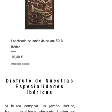
Loncheado de jamón de bellota 50 %
Jamón Ibérico de bellota, 50%
ibérico
Ibérica (7/8 Kg)
Precio
Precio
10,40 €
304,00 €
Impuesto incluido
Impuesto incluido
Disfrute de Nuestras
Especialidades
Ibéricas
Si busca comprar un jamón ibérico,
ha llegado al lugar adecuado. En Ibéricos