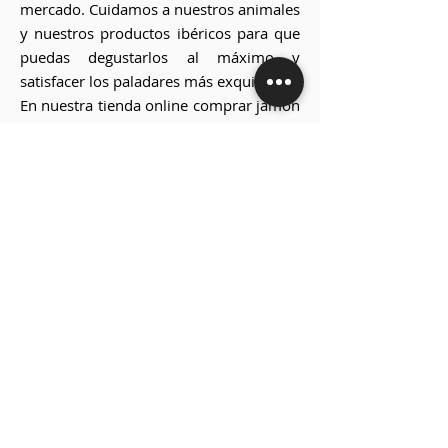
mercado. Cuidamos a nuestros animales
y nuestros productos ibéricos para que
puedas degustarlos al máximo y
satisfacer los paladares más exquisitos.
En nuestra tienda online comprar jamón
ibérico de bellota y jamón ibérico de
cebo, además de una selecta selección
de productos ibéricos, que casan
perfectamente con nuestros jamones y
paletillas ibéricas.
Clases de Jamón Ibérico:
¿Cómo elegir un jamón? El primer paso
es acudir a un lugar de confianza y nada
mejor que un fabricante con ganadería
propia, que cuente con matadero y
secadero para curarlo. Hay varios tipos
de jamón, como seguramente ya sepas.