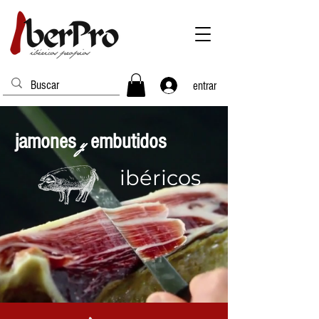
entrar
jamones
y
embutidos
ibéricos